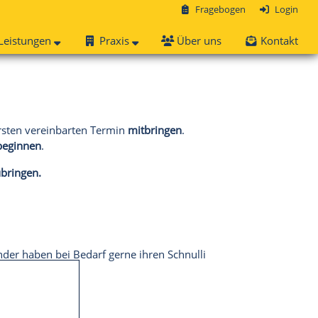
Fragebogen
Login
Leistungen
Praxis
Über uns
Kontakt
ersten vereinbarten Termin
mitbringen
.
beginnen
.
ubringen.
der haben bei Bedarf gerne ihren Schnulli