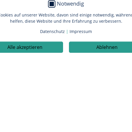
Notwendig
bes Untersuchungsheft und ein großes Handtuch mitbringen. Kin
ookies auf unserer Website, davon sind einige notwendig, währe
helfen, diese Website und Ihre Erfahrung zu verbessern.
Datenschutz
|
Impressum
Alle akzeptieren
Ablehnen
um Fragebogen