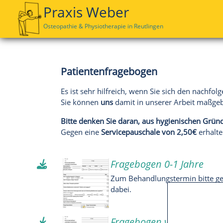
Praxis Weber
Osteopathie & Physiotherapie
in Reutlingen
Patientenfragebogen
Es ist sehr hilfreich, wenn Sie sich den nachfo
Sie können
uns
damit in unserer Arbeit maßge
Bitte denken Sie daran, aus hygienischen Grün
Gegen eine
Servicepauschale von 2,50€
erhalte
Fragebogen 0-1 Jahre
Zum Behandlungstermin bitte gel
dabei.
Fragebogen von 1 - 14 Ja