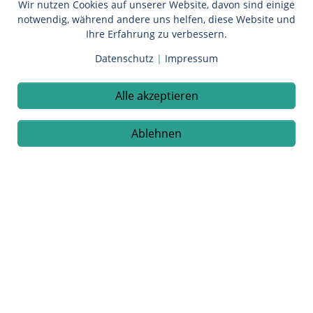
Wir nutzen Cookies auf unserer Website, davon sind einige
zurück
notwendig, während andere uns helfen, diese Website und
Ihre Erfahrung zu verbessern.
Datenschutz
|
Impressum
© 2026 Praxis Weber
Alle akzeptieren
Oskar-Kalbfell-Platz 8
72764 Reutlingen
0 71 21-37 00 10
Ablehnen
FAQ
Anfahrt
Impressum
Datenschutz