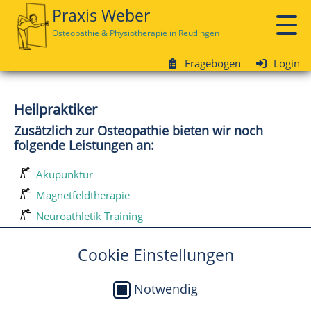
Praxis Weber
Osteopathie & Physiotherapie
in Reutlingen
Fragebogen
Login
Heilpraktiker
Zusätzlich zur Osteopathie bieten wir noch
folgende Leistungen an:
Akupunktur
Magnetfeldtherapie
Neuroathletik Training
Schröpfen
Cookie Einstellungen
spagirische Heilmethoden
Vitamin C-Hochdosis Therapie
Notwendig